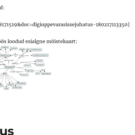
d:
88171519&doc=digioppevarasissejuhatus-180217113350]
ös loodud esialgne mõistekaart:
lus