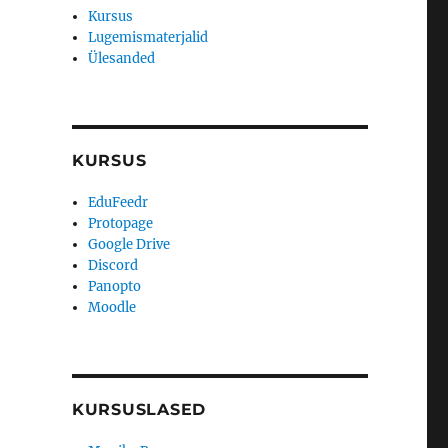
Kursus
Lugemismaterjalid
Ülesanded
KURSUS
EduFeedr
Protopage
Google Drive
Discord
Panopto
Moodle
KURSUSLASED