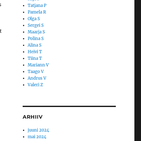
s
Tatjana P
Pamela R
Olga S
Sergei S
t
Maarja S
Polina S
Alina S
Heivi T
Tiina T
Mariann V
Taago V
Andrus V
Valeri Z
ARHIIV
juuni 2024
mai 2024