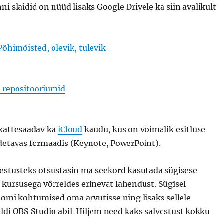
i slaidid on nüüd lisaks Google Drivele ka siin avalikult
Põhimõisted, olevik, tulevik
 repositooriumid
 kättesaadav ka
iCloud
kaudu, kus on võimalik esitluse
detavas formaadis (Keynote, PowerPoint).
estusteks otsustasin ma seekord kasutada sügisese
kursusega võrreldes erinevat lahendust. Sügisel
omi kohtumised oma arvutisse ning lisaks sellele
ldi OBS Studio abil. Hiljem need kaks salvestust kokku