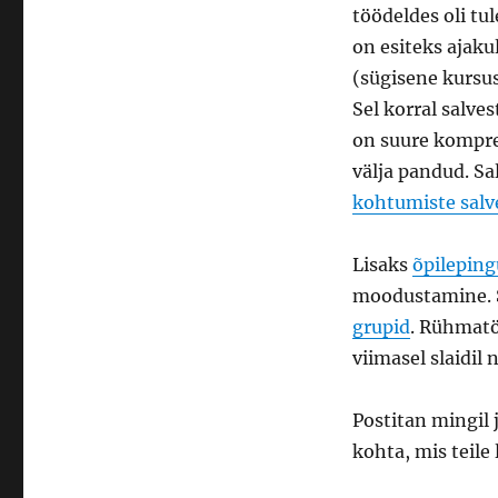
töödeldes oli tu
on esiteks ajaku
(sügisene kursu
Sel korral salve
on suure kompres
välja pandud. Sa
kohtumiste salv
Lisaks
õpileping
moodustamine. S
grupid
. Rühmatö
viimasel slaidil
Postitan mingil 
kohta, mis teile