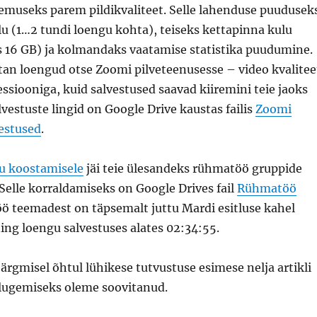
lemuseks parem pildikvaliteet. Selle lahenduse puudusek
lu (1…2 tundi loengu kohta), teiseks kettapinna kulu
s 16 GB) ja kolmandaks vaatamise statistika puudumine.
stan loengud otse Zoomi pilveteenusesse – video kvalitee
siooniga, kuid salvestused saavad kiiremini teie jaoks
lvestuste lingid on Google Drive kaustas failis
Zoomi
estused
.
u koostamisele
jäi teie ülesandeks rühmatöö gruppide
elle korraldamiseks on Google Drives fail
Rühmatöö
ö teemadest on täpsemalt juttu Mardi esitluse kahel
 ning loengu salvestuses alates 02:34:55.
järgmisel õhtul lühikese tutvustuse esimese nelja artikli
 lugemiseks oleme soovitanud.