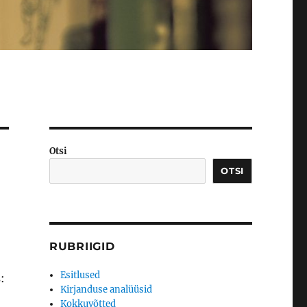
Otsi
OTSI
RUBRIIGID
Esitlused
:
Kirjanduse analüüsid
Kokkuvõtted