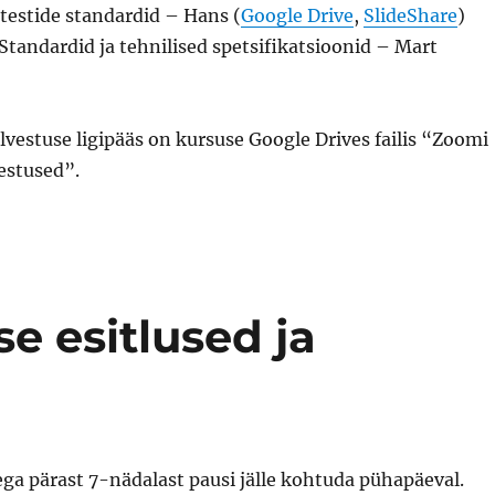
 testide standardid – Hans (
Google Drive
,
SlideShare
)
Standardid ja tehnilised spetsifikatsioonid – Mart
vestuse ligipääs on kursuse Google Drives failis “Zoomi
estused”.
e esitlused ja
iega pärast 7-nädalast pausi jälle kohtuda pühapäeval.