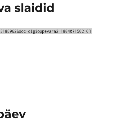
a slaidid
93188962&doc=digioppevara2-180407150216]
päev