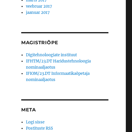
märts 2017
veebruar 2017
jaanuar 2017
MAGISTRIÕPE
Digitehnoloogiate instituut
IFHTM/23.DT Haridustehnoloogia
nominaaljaotus
IFIOM/23.DT Informaatikaõpetaja
nominaaljaotus
META
Logi sisse
Postituste RSS