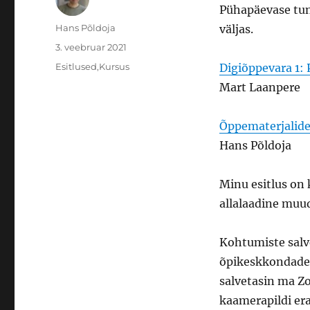
Pühapäevase tunn
Autor
Hans Põldoja
väljas.
Postitatud
3. veebruar 2021
Rubriigid
Esitlused
,
Kursus
Digiõppevara 1: 
Mart Laanpere
Õppematerjalide
Hans Põldoja
Minu esitlus on
allalaadine muu
Kohtumiste salv
õpikeskkondade 
salvetasin ma Zo
kaamerapildi era