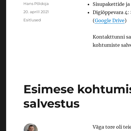
Autor
Hans Põldoja
Sisupakettide ja
Postitatud
20. aprill 2021
Digiõppevara 4: 
Rubriigid
Esitlused
(
Google Drive
)
Kontakttunni sal
kohtumiste salv
Esimese kohtumis
salvestus
Väga tore oli te