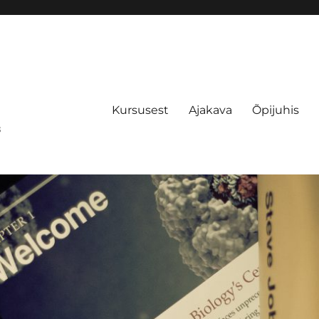
Kursusest
Ajakava
Õpijuhis
s