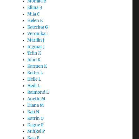
Monika B
Ellina B
Mila C
Helen E
Katerina G
Veronika I
Märilin J
Ingmar J
Triin K
Juho K
Karmen K
Ketter L
Helle L
Heili L
Raimond L
Anette M
Diana M
Kati N
Katrin O
Dagne P
Mihkel P
Kaja P