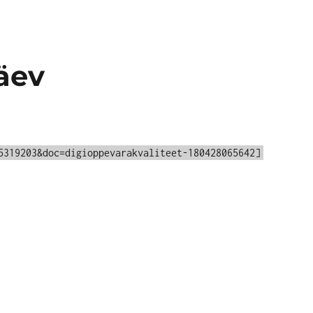
äev
5319203&doc=digioppevarakvaliteet-180428065642]