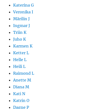
Katerina G
Veronika I
Märilin J
Ingmar J
Triin K
Juho K
Karmen K
Ketter L
Helle L
Heili L
Raimond L
Anette M
Diana M
Kati N
Katrin O
Dagne P