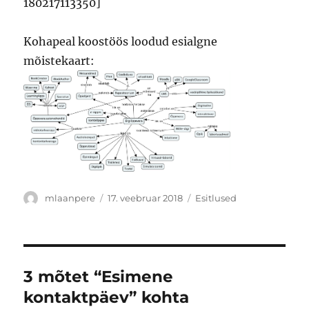
180217113350]
Kohapeal koostöös loodud esialgne
mõistekaart:
Autor
Postitatud
Rubriigid
mlaanpere
17. veebruar 2018
Esitlused
3 mõtet “Esimene
kontaktpäev” kohta