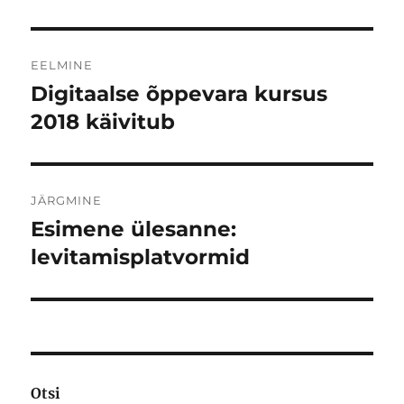
Navigeerimine
EELMINE
Digitaalse õppevara kursus
Eelmine
postitus:
2018 käivitub
JÄRGMINE
Esimene ülesanne:
Järgmine
postitus:
levitamisplatvormid
Otsi