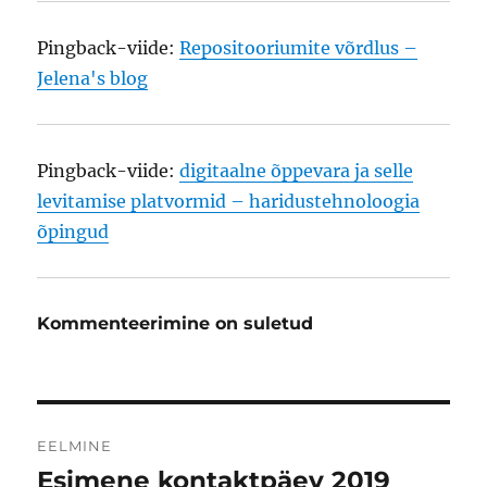
Pingback-viide:
Repositooriumite võrdlus –
Jelena's blog
Pingback-viide:
digitaalne õppevara ja selle
levitamise platvormid – haridustehnoloogia
õpingud
Kommenteerimine on suletud
Navigeerimine
EELMINE
Esimene kontaktpäev 2019
Eelmine