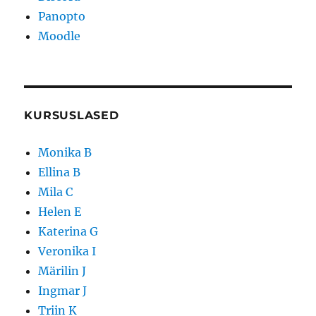
Panopto
Moodle
KURSUSLASED
Monika B
Ellina B
Mila C
Helen E
Katerina G
Veronika I
Märilin J
Ingmar J
Triin K