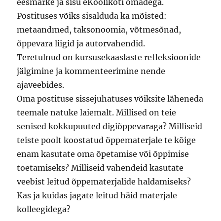
eesmärke ja sisu eKoolikoti omadega.
Postituses võiks sisalduda ka mõisted:
metaandmed, taksonoomia, võtmesõnad,
õppevara liigid ja autorvahendid.
Teretulnud on kursusekaaslaste refleksioonide
jälgimine ja kommenteerimine nende
ajaveebides.
Oma postituse sissejuhatuses võiksite läheneda
teemale natuke laiemalt. Millised on teie
senised kokkupuuted digiõppevaraga? Milliseid
teiste poolt koostatud õppematerjale te kõige
enam kasutate oma õpetamise või õppimise
toetamiseks? Milliseid vahendeid kasutate
veebist leitud õppematerjalide haldamiseks?
Kas ja kuidas jagate leitud häid materjale
kolleegidega?