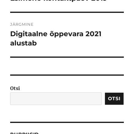
postitus:
JÄRGMINE
Digitaalne õppevara 2021
Järgmine
postitus:
alustab
Otsi
OTSI