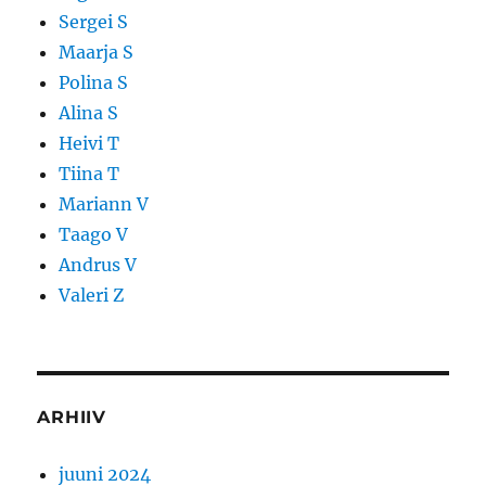
Sergei S
Maarja S
Polina S
Alina S
Heivi T
Tiina T
Mariann V
Taago V
Andrus V
Valeri Z
ARHIIV
juuni 2024