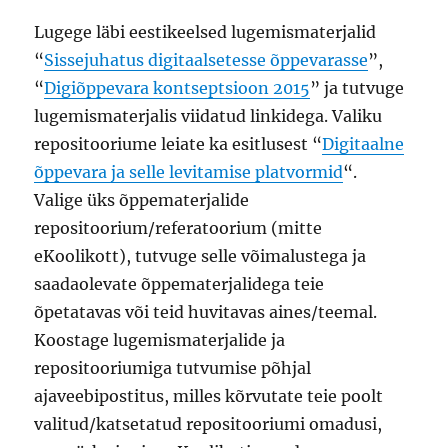
Lugege läbi eestikeelsed lugemismaterjalid
“
Sissejuhatus digitaalsetesse õppevarasse
”,
“
Digiõppevara kontseptsioon 2015
” ja tutvuge
lugemismaterjalis viidatud linkidega. Valiku
repositooriume leiate ka esitlusest “
Digitaalne
õppevara ja selle levitamise platvormid
“.
Valige üks õppematerjalide
repositoorium/referatoorium (mitte
eKoolikott), tutvuge selle võimalustega ja
saadaolevate õppematerjalidega teie
õpetatavas või teid huvitavas aines/teemal.
Koostage lugemismaterjalide ja
repositooriumiga tutvumise põhjal
ajaveebipostitus, milles kõrvutate teie poolt
valitud/katsetatud repositooriumi omadusi,