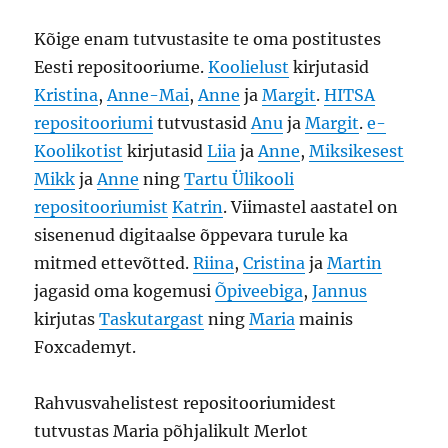
Kõige enam tutvustasite te oma postitustes
Eesti repositooriume.
Koolielust
kirjutasid
Kristina
,
Anne-Mai
,
Anne
ja
Margit
.
HITSA
repositooriumi
tutvustasid
Anu
ja
Margit
.
e-
Koolikotist
kirjutasid
Liia
ja
Anne
,
Miksikesest
Mikk
ja
Anne
ning
Tartu Ülikooli
repositooriumist
Katrin
. Viimastel aastatel on
sisenenud digitaalse õppevara turule ka
mitmed ettevõtted.
Riina
,
Cristina
ja
Martin
jagasid oma kogemusi
Õpiveebiga
,
Jannus
kirjutas
Taskutargast
ning
Maria
mainis
Foxcademyt.
Rahvusvahelistest repositooriumidest
tutvustas Maria põhjalikult Merlot