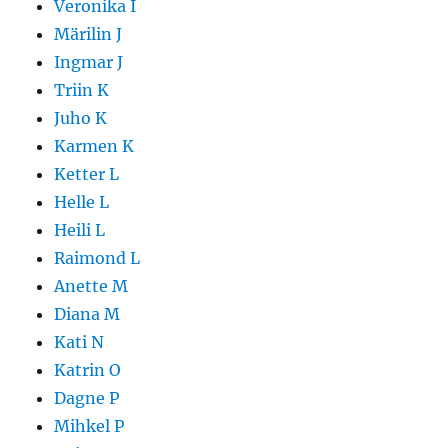
Veronika I
Märilin J
Ingmar J
Triin K
Juho K
Karmen K
Ketter L
Helle L
Heili L
Raimond L
Anette M
Diana M
Kati N
Katrin O
Dagne P
Mihkel P