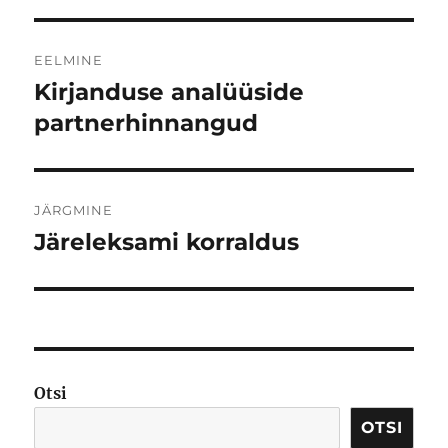
Navigeerimine
EELMINE
Kirjanduse analüüside
Eelmine
postitus:
partnerhinnangud
JÄRGMINE
Järeleksami korraldus
Järgmine
postitus:
Otsi
OTSI