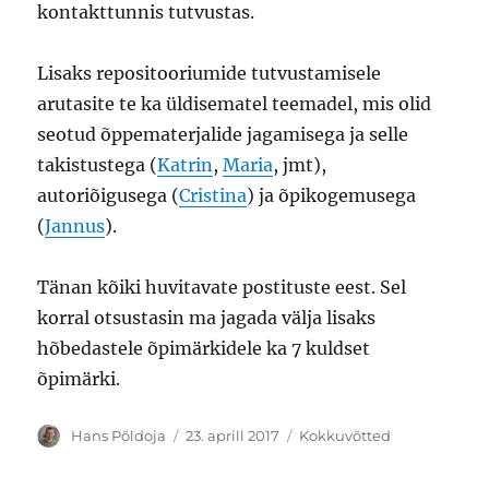
kontakttunnis tutvustas.
Lisaks repositooriumide tutvustamisele
arutasite te ka üldisematel teemadel, mis olid
seotud õppematerjalide jagamisega ja selle
takistustega (
Katrin
,
Maria
, jmt),
autoriõigusega (
Cristina
) ja õpikogemusega
(
Jannus
).
Tänan kõiki huvitavate postituste eest. Sel
korral otsustasin ma jagada välja lisaks
hõbedastele õpimärkidele ka 7 kuldset
õpimärki.
Autor
Postitatud
Rubriigid
Hans Põldoja
23. aprill 2017
Kokkuvõtted