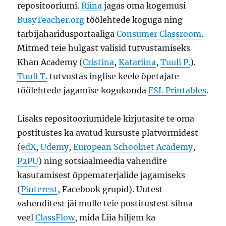
repositooriumi.
Riina
jagas oma kogemusi
BusyTeacher.org
töölehtede koguga ning
tarbijaharidusportaaliga
Consumer Classroom
.
Mitmed teie hulgast valisid tutvustamiseks
Khan Academy (
Cristina
,
Katariina
,
Tuuli P.
).
Tuuli T.
tutvustas inglise keele õpetajate
töölehtede jagamise kogukonda
ESL Printables
.
Lisaks repositooriumidele kirjutasite te oma
postitustes ka avatud kursuste platvormidest
(
edX
,
Udemy
,
European Schoolnet Academy
,
P2PU
) ning sotsiaalmeedia vahendite
kasutamisest õppematerjalide jagamiseks
(
Pinterest
, Facebook grupid). Uutest
vahenditest jäi mulle teie postitustest silma
veel
ClassFlow
, mida Liia hiljem ka