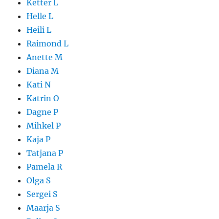
Ketter L
Helle L
Heili L
Raimond L
Anette M
Diana M
Kati N
Katrin O
Dagne P
Mihkel P
Kaja P
Tatjana P
Pamela R
Olga S
Sergei S
Maarja S