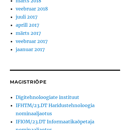
märts 2018
veebruar 2018
juuli 2017
aprill 2017
märts 2017
veebruar 2017
jaanuar 2017
MAGISTRIÕPE
Digitehnoloogiate instituut
IFHTM/23.DT Haridustehnoloogia
nominaaljaotus
IFIOM/23.DT Informaatikaõpetaja
nominaaljaotus