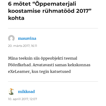
6 mõtet “Õppematerjali
koostamise rühmatööd 2017”
kohta
masavina
ütleb:
20. märts 2017, 16:11
Mina teeksin siis õppeobjekti teemal
Pöördkehad. Arvatavasti samas kekskonnas
eXeLearner, kus tegin katsetused
mikkoad
ütleb:
10. aprill 2017, 12:07