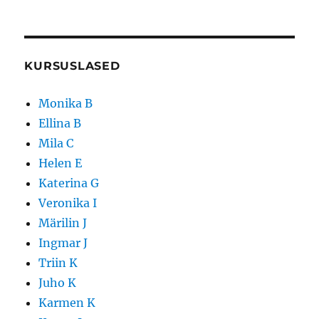
KURSUSLASED
Monika B
Ellina B
Mila C
Helen E
Katerina G
Veronika I
Märilin J
Ingmar J
Triin K
Juho K
Karmen K