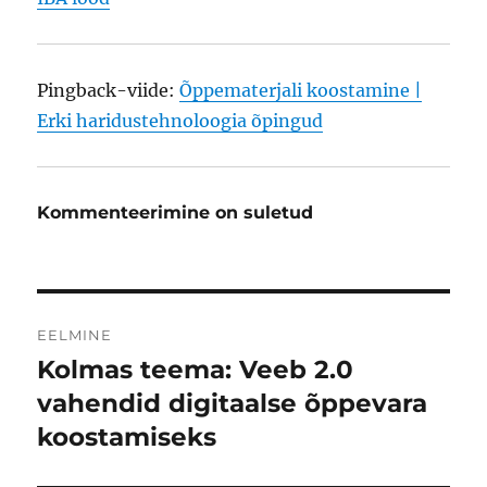
Pingback-viide:
Õppematerjali koostamine |
Erki haridustehnoloogia õpingud
Kommenteerimine on suletud
Navigeerimine
EELMINE
Kolmas teema: Veeb 2.0
Eelmine
postitus:
vahendid digitaalse õppevara
koostamiseks