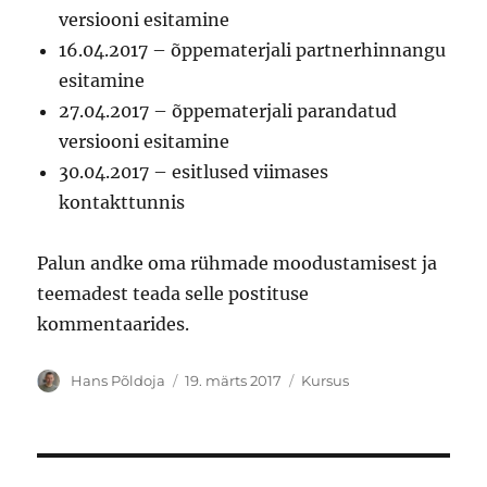
versiooni esitamine
16.04.2017 – õppematerjali partnerhinnangu
esitamine
27.04.2017 – õppematerjali parandatud
versiooni esitamine
30.04.2017 – esitlused viimases
kontakttunnis
Palun andke oma rühmade moodustamisest ja
teemadest teada selle postituse
kommentaarides.
Autor
Postitatud
Rubriigid
Hans Põldoja
19. märts 2017
Kursus