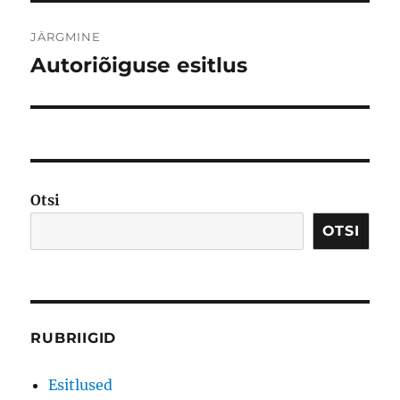
JÄRGMINE
Autoriõiguse esitlus
Järgmine
postitus:
Otsi
OTSI
RUBRIIGID
Esitlused