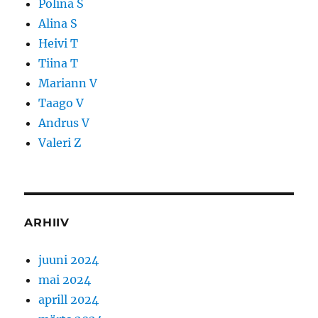
Polina S
Alina S
Heivi T
Tiina T
Mariann V
Taago V
Andrus V
Valeri Z
ARHIIV
juuni 2024
mai 2024
aprill 2024