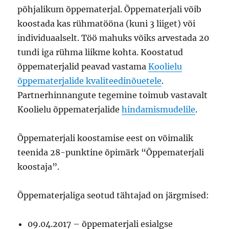
põhjalikum õppematerjal. Õppematerjali võib
koostada kas rühmatööna (kuni 3 liiget) või
individuaalselt. Töö mahuks võiks arvestada 20
tundi iga rühma liikme kohta. Koostatud
õppematerjalid peavad vastama
Koolielu
õppematerjalide kvaliteedinõuetele
.
Partnerhinnangute tegemine toimub vastavalt
Koolielu õppematerjalide
hindamismudelile
.
Õppematerjali koostamise eest on võimalik
teenida 28-punktine õpimärk “Õppematerjali
koostaja”.
Õppematerjaliga seotud tähtajad on järgmised:
09.04.2017 – õppematerjali esialgse