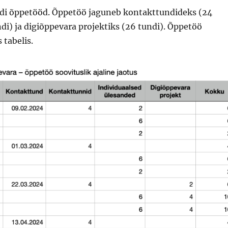
ndi õppetööd. Õppetöö jaguneb kontakttundideks (24
di) ja digiõppevara projektiks (26 tundi). Õppetöö
 tabelis.