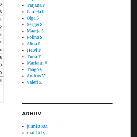
Tatjana P
Pamela R
Olga S
Sergei S
Maarja S
Polina S
Alina S
Heivi T
Tiina T
Mariann V
Taago V
Andrus V
Valeri Z
ARHIIV
juuni 2024
mai 2024