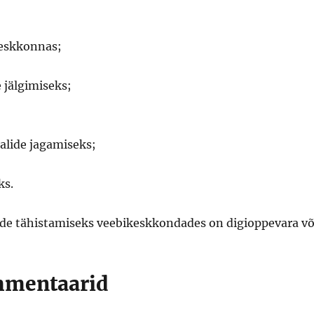
eskkonnas;
 jälgimiseks;
jalide jagamiseks;
ks.
de tähistamiseks veebikeskkondades on digioppevara võ
ommentaarid