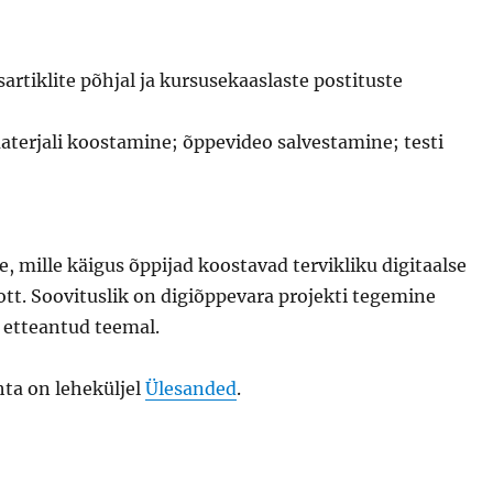
rtiklite põhjal ja kursusekaaslaste postituste
terjali koostamine; õppevideo salvestamine; testi
, mille käigus õppijad koostavad tervikliku digitaalse
t. Soovituslik on digiõppevara projekti tegemine
 etteantud teemal.
hta on leheküljel
Ülesanded
.