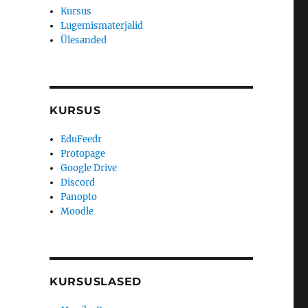
Kursus
Lugemismaterjalid
Ülesanded
KURSUS
EduFeedr
Protopage
Google Drive
Discord
Panopto
Moodle
KURSUSLASED