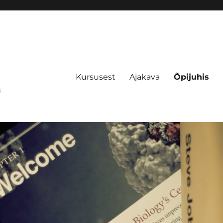
Kursusest
Ajakava
Õpijuhis
s