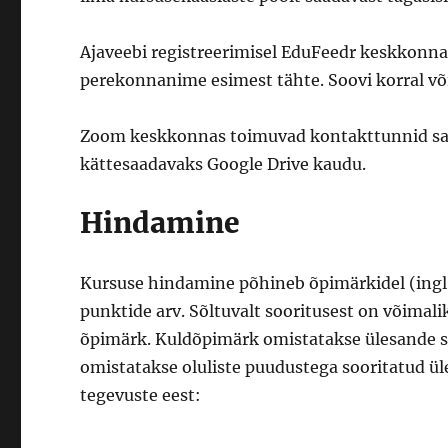
Ajaveebi registreerimisel EduFeedr keskkon
perekonnanime esimest tähte. Soovi korral võ
Zoom keskkonnas toimuvad kontakttunnid salv
kättesaadavaks Google Drive kaudu.
Hindamine
Kursuse hindamine põhineb õpimärkidel (ing
punktide arv. Sõltuvalt sooritusest on võimal
õpimärk. Kuldõpimärk omistatakse ülesande so
omistatakse oluliste puudustega sooritatud ü
tegevuste eest: