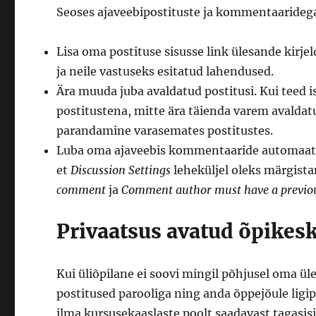
Seoses ajaveebipostituste ja kommentaaridega
Lisa oma postituse sisusse link ülesande kirje
ja neile vastuseks esitatud lahendused.
Ära muuda juba avaldatud postitusi. Kui teed is
postitustena, mitte ära täienda varem avaldatu
parandamine varasemates postitustes.
Luba oma ajaveebis kommentaaride automaatne
et
Discussion Settings
leheküljel oleks märgist
comment
ja
Comment author must have a previo
Privaatsus avatud õpike
Kui üliõpilane ei soovi mingil põhjusel oma üle
postitused parooliga ning anda õppejõule ligip
ilma kursusekaaslaste poolt saadavast tagasisi