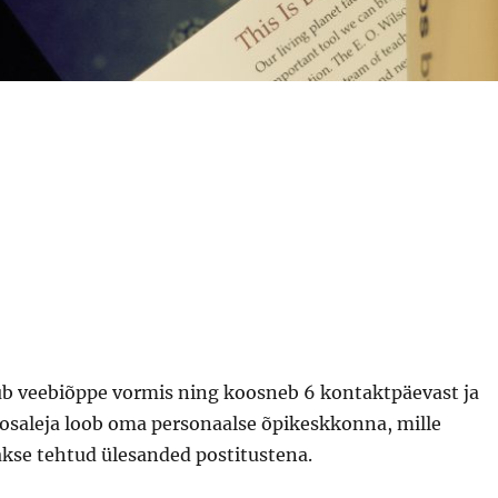
b veebiõppe vormis ning koosneb 6 kontaktpäevast ja
 osaleja loob oma personaalse õpikeskkonna, mille
akse tehtud ülesanded postitustena.