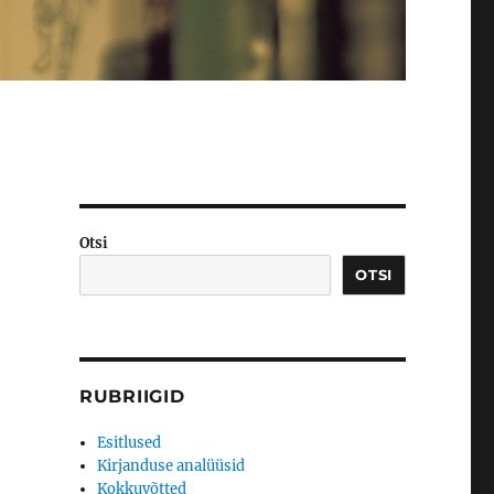
Otsi
OTSI
RUBRIIGID
Esitlused
Kirjanduse analüüsid
Kokkuvõtted