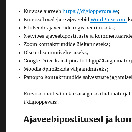
Kursuse ajaveeb
https://digioppevara.ee
;
Kursusel osalejate ajaveebid
WordPress.com
k
EduFeedr ajaveebide registreerimiseks;
Netvibes ajaveebipostituste ja kommentaaride
Zoom kontakttundide ülekanneteks;
Discord sõnumivahetuseks;
Google Drive kaust piiratud ligipääsuga mater
Moodle õpimärkide väljaandmiseks;
Panopto kontakttundide salvestuste jagamise
Kursuse märksõna kursusega seotud materjali
#digioppevara.
Ajaveebipostitused ja k