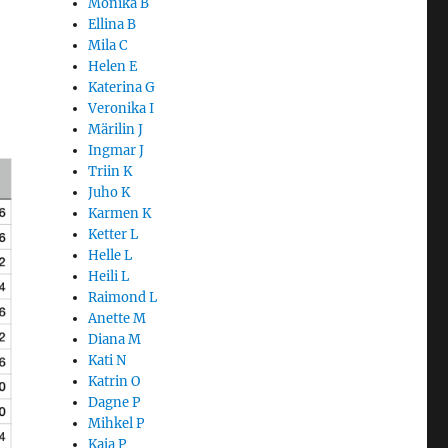
Monika B
Ellina B
Mila C
Helen E
Katerina G
Veronika I
Märilin J
Ingmar J
Triin K
Juho K
Karmen K
Ketter L
Helle L
Heili L
Raimond L
Anette M
Diana M
Kati N
Katrin O
Dagne P
Mihkel P
Kaja P