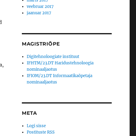
märts 2017
veebruar 2017
jaanuar 2017
d
MAGISTRIÕPE
Digitehnoloogiate instituut
IFHTM/23.DT Haridustehnoloogia
a,
nominaaljaotus
IFIOM/23.DT Informaatikaõpetaja
nominaaljaotus
META
Logi sisse
Postituste RSS