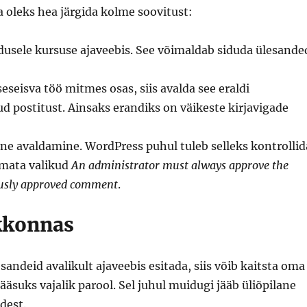
 oleks hea järgida kolme soovitust:
ldusele kursuse ajaveebis. See võimaldab siduda ülesande
eseisva töö mitmes osas, siis avalda see eraldi
d postitust. Ainsaks erandiks on väikeste kirjavigade
 avaldamine. WordPress puhul tuleb selleks kontrollid
amata valikud
An administrator must always approve the
usly approved comment
.
skkonnas
sandeid avalikult ajaveebis esitada, siis võib kaitsta oma
ääsuks vajalik parool. Sel juhul muidugi jääb üliõpilane
dest.