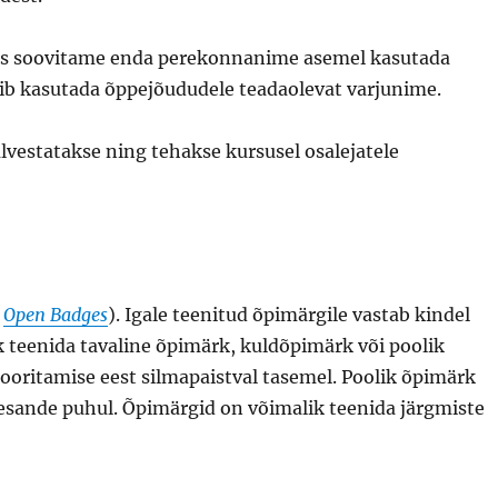
nas soovitame enda perekonnanime asemel kasutada
ib kasutada õppejõududele teadaolevat varjunime.
estatakse ning tehakse kursusel osalejatele
l
Open Badges
). Igale teenitud õpimärgile vastab kindel
ik teenida tavaline õpimärk, kuldõpimärk või poolik
oritamise eest silmapaistval tasemel. Poolik õpimärk
lesande puhul. Õpimärgid on võimalik teenida järgmiste