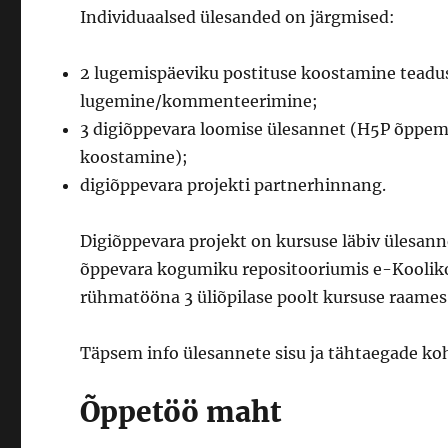
Individuaalsed ülesanded on järgmised:
2 lugemispäeviku postituse koostamine teadusa
lugemine/kommenteerimine;
3 digiõppevara loomise ülesannet (H5P õppema
koostamine);
digiõppevara projekti partnerhinnang.
Digiõppevara projekt on kursuse läbiv ülesanne
õppevara kogumiku repositooriumis e-Koolikot
rühmatööna 3 üliõpilase poolt kursuse raames
Täpsem info ülesannete sisu ja tähtaegade ko
Õppetöö maht