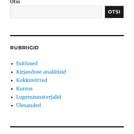
Otsi
OTSI
RUBRIIGID
Esitlused
Kirjanduse analüüsid
Kokkuvõtted
Kursus
Lugemismaterjalid
Ülesanded