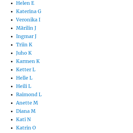
Helen E
Katerina G
Veronika I
Märilin J
Ingmar J
Triin K
Juho K
Karmen K
Ketter L
Helle L
Heili L
Raimond L
Anette M
Diana M
Kati N
Katrin O