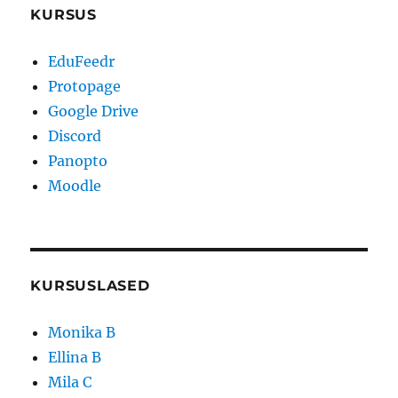
KURSUS
EduFeedr
Protopage
Google Drive
Discord
Panopto
Moodle
KURSUSLASED
Monika B
Ellina B
Mila C