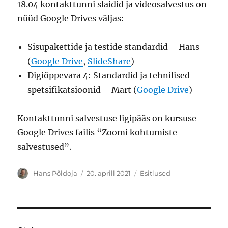
18.04 kontakttunni slaidid ja videosalvestus on
nüüd Google Drives väljas:
Sisupakettide ja testide standardid – Hans
(
Google Drive
,
SlideShare
)
Digiõppevara 4: Standardid ja tehnilised
spetsifikatsioonid – Mart (
Google Drive
)
Kontakttunni salvestuse ligipääs on kursuse
Google Drives failis “Zoomi kohtumiste
salvestused”.
Autor
Postitatud
Rubriigid
Hans Põldoja
20. aprill 2021
Esitlused